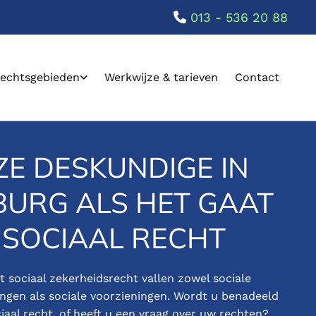
013 - 536 20 88

echtsgebieden
Werkwijze & tarieven
Contact
E DESKUNDIGE IN
BURG ALS HET GAAT
 SOCIAAL RECHT
 sociaal zekerheidsrecht vallen zowel sociale
ingen als sociale voorzieningen. Wordt u benadeeld
iaal recht, of heeft u een vraag over uw rechten?