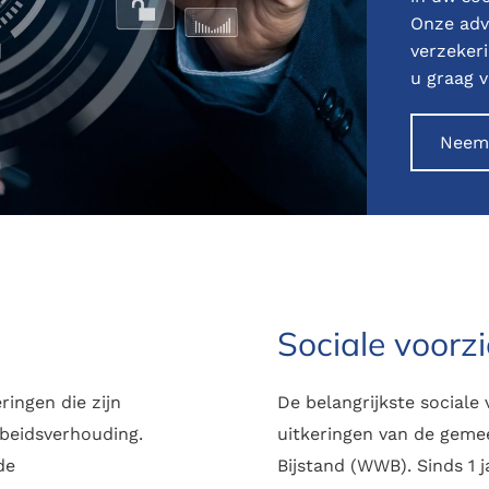
Onze adv
verzeker
u graag v
Neem 
Sociale voorz
ingen die zijn
De belangrijkste social
beidsverhouding.
uitkeringen van de gemee
de
Bijstand (WWB). Sinds 1 