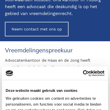
heeft een advocaat die deskundig is op het
gebied van vreemdelingenrecht.
Neem contact met ons op
Vreemdelingenspreekuur
Advocatenkantoor de Haas en de Jong heeft
specialisten in huis die elk aspect van het
vreemdelingenrecht tot in de finesses beheersen.
Een afspraak met één van hen voorkomt
teleurstellingen of opent nieuwe deuren voor u of
Deze website maakt gebruik van cookies
voor uw familie. Uiteraard zijn zij ook op de hoogte
We gebruiken cookies om content en advertenties te
van de laatste ontwikkelingen op het gebied van het
personaliseren, om functies voor social media te bieden
en om ons websiteverkeer te analyseren. Ook delen we