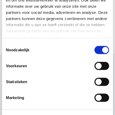
EU recht.
informatie over uw gebruik van onze site met onze
partners voor social media, adverteren en analyse. Deze
Om de drempel zo laag mogelijk te houden kunt u
partners kunnen deze gegevens combineren met andere
met al uw vragen terecht op ons gratis
informatie die u aan ze heeft verstrekt of die ze hebben
vreemdelingenspreekuur in Tilburg. Dit wordt
verzameld op basis van uw gebruik van hun services.
iedere maandag gehouden van 16:00 tot 17.30 uur. U
dient hiervoor wel een afspraak te maken.
Toestemmingsselectie
Noodzakelijk
Advocaten die deze zaken
Voorkeuren
behandelen
Statistieken
Onderstaande van onze advocaten zijn deskundig in
vreemdelingenrecht. Klik op het profiel voor meer
informatie over de betreffende advocaat.
Marketing